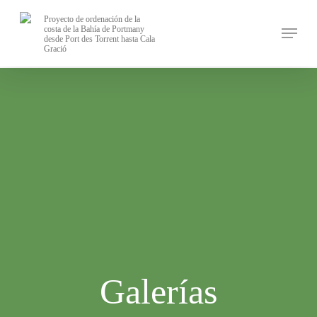
Skip
Proyecto de ordenación de la
to
costa de la Bahía de Portmany
desde Port des Torrent hasta Cala
main
Gració
content
Galerías