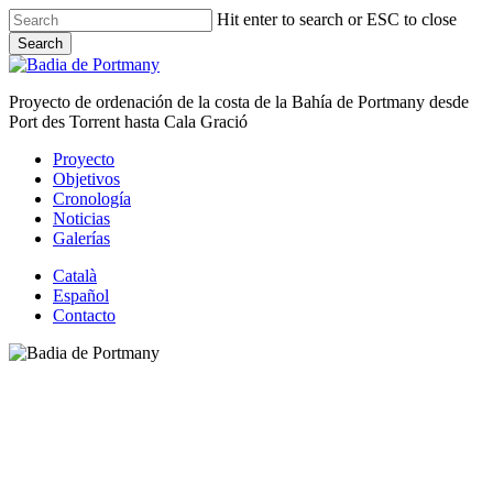
Skip
Hit enter to search or ESC to close
to
Search
main
Close
content
Search
Proyecto de ordenación de la costa de la Bahía de Portmany desde
Port des Torrent hasta Cala Gració
Proyecto
Objetivos
Cronología
Noticias
Galerías
Català
Español
Contacto
Noticias
Documento de inicio de la