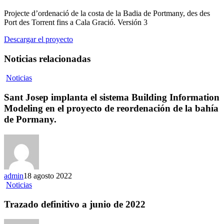
Projecte d’ordenació de la costa de la Badia de Portmany, des des
Port des Torrent fins a Cala Gració. Versión 3
Descargar el proyecto
Noticias relacionadas
Sant
Noticias
Josep
implanta
Sant Josep implanta el sistema Building Information
el
Modeling en el proyecto de reordenación de la bahía
sistema
de Pormany.
Building
Information
Modeling
en
el
proyecto
admin
18 agosto 2022
de
Trazado
Noticias
reordenación
definitivo
de
a
Trazado definitivo a junio de 2022
la
junio
bahía
de
de