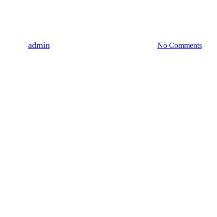
Evaluación Ambiental
Estratégica versión 3
By
admin
13 junio 2022
diciembre 30th, 2025
No Comments