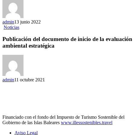
2022
Pormany.
admin
13 junio 2022
Publicación
Noticias
del
documento
Publicación del documento de inicio de la evaluación
de
ambiental estratégica
inicio
de
la
evaluación
ambiental
estratégica
admin
11 octubre 2021
Financiado con el fondo del Impuesto de Turismo Sostenible del
Gobierno de las Islas Baleares
www.illessostenibles.travel
Aviso Legal